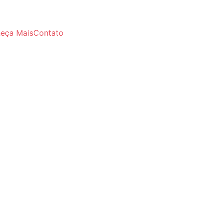
eça Mais
Contato
5/8/2024
1 min read